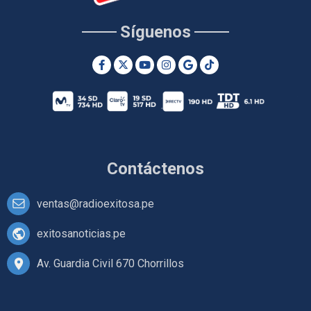
Síguenos
Contáctenos
ventas@radioexitosa.pe
exitosanoticias.pe
Av. Guardia Civil 670 Chorrillos