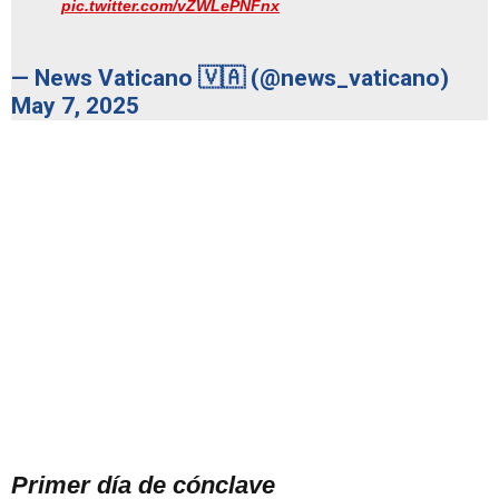
pic.twitter.com/vZWLePNFnx
— News Vaticano 🇻🇦 (@news_vaticano)
May 7, 2025
Primer día de cónclave