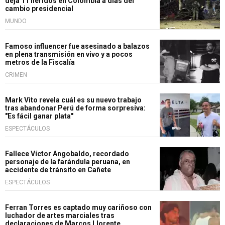
deja 11 heridos en Colombia a días del
cambio presidencial
MUNDO
Famoso influencer fue asesinado a balazos
en plena transmisión en vivo y a pocos
metros de la Fiscalía
CRIMEN
Mark Vito revela cuál es su nuevo trabajo
tras abandonar Perú de forma sorpresiva:
"Es fácil ganar plata"
ESPECTÁCULOS
Fallece Víctor Angobaldo, recordado
personaje de la farándula peruana, en
accidente de tránsito en Cañete
ESPECTÁCULOS
Ferran Torres es captado muy cariñoso con
luchador de artes marciales tras
declaraciones de Marcos Llorente