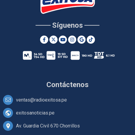
Síguenos
Contáctenos
ventas@radioexitosa.pe
exitosanoticias.pe
Av. Guardia Civil 670 Chorrillos