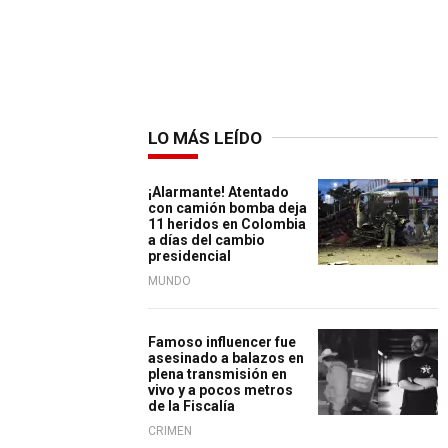
LO MÁS LEÍDO
¡Alarmante! Atentado
con camión bomba deja
11 heridos en Colombia
a días del cambio
presidencial
MUNDO
Famoso influencer fue
asesinado a balazos en
plena transmisión en
vivo y a pocos metros
de la Fiscalía
CRIMEN