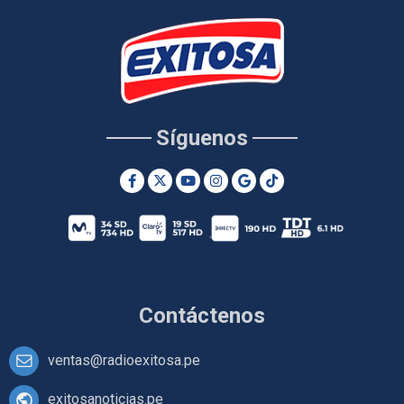
Síguenos
Contáctenos
ventas@radioexitosa.pe
exitosanoticias.pe