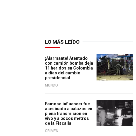
LO MÁS LEÍDO
¡Alarmante! Atentado
con camión bomba deja
11 heridos en Colombia
a días del cambio
presidencial
MUNDO
Famoso influencer fue
asesinado a balazos en
plena transmisión en
vivo y a pocos metros
de la Fiscalía
CRIMEN