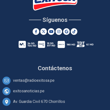
Síguenos
Contáctenos
ventas@radioexitosa.pe
exitosanoticias.pe
Av. Guardia Civil 670 Chorrillos