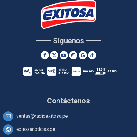
Síguenos
Contáctenos
ventas@radioexitosa.pe
exitosanoticias.pe