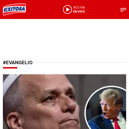
95.5 FM
EN VIVO
#EVANGELIO
Por guerra en Irán