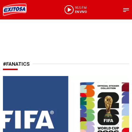
95.5 FM
EN VIVO
#FANATICS
Fin de una era