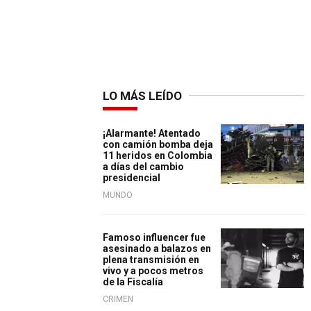
LO MÁS LEÍDO
¡Alarmante! Atentado
con camión bomba deja
11 heridos en Colombia
a días del cambio
presidencial
MUNDO
Famoso influencer fue
asesinado a balazos en
plena transmisión en
vivo y a pocos metros
de la Fiscalía
CRIMEN