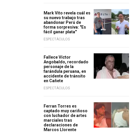
Mark Vito revela cuál es
su nuevo trabajo tras
abandonar Perú de
forma sorpresiva: "Es
fácil ganar plata"
ESPECTÁCULOS
Fallece Víctor
Angobaldo, recordado
personaje de la
farándula peruana, en
accidente de tránsito
en Cañete
ESPECTÁCULOS
Ferran Torres es
captado muy cariñoso
con luchador de artes
marciales tras
declaraciones de
Marcos Llorente