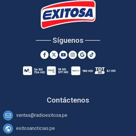
Síguenos
Contáctenos
ventas@radioexitosa.pe
exitosanoticias.pe