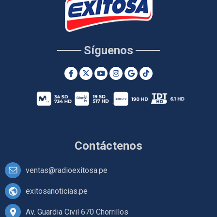
Síguenos
Contáctenos
ventas@radioexitosa.pe
exitosanoticias.pe
Av. Guardia Civil 670 Chorrillos