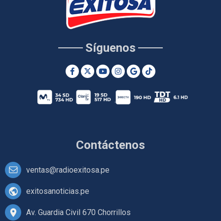
Síguenos
Contáctenos
ventas@radioexitosa.pe
exitosanoticias.pe
Av. Guardia Civil 670 Chorrillos