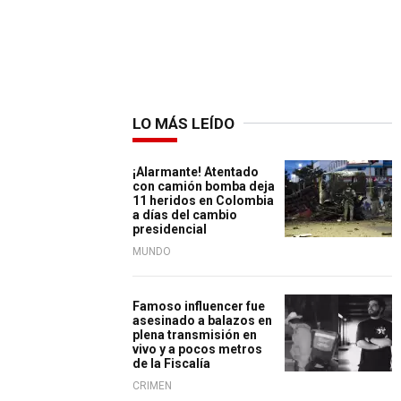
LO MÁS LEÍDO
¡Alarmante! Atentado
con camión bomba deja
11 heridos en Colombia
a días del cambio
presidencial
MUNDO
Famoso influencer fue
asesinado a balazos en
plena transmisión en
vivo y a pocos metros
de la Fiscalía
CRIMEN