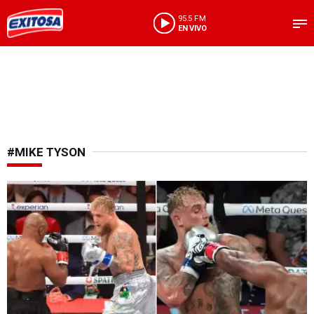
95.5 FM
EN VIVO
#MIKE TYSON
Épico encuentro