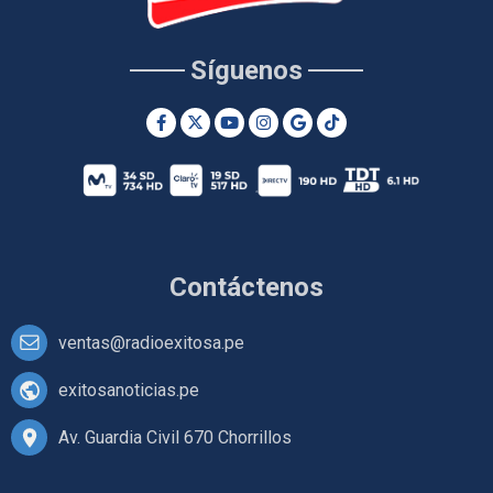
Síguenos
Contáctenos
ventas@radioexitosa.pe
exitosanoticias.pe
Av. Guardia Civil 670 Chorrillos