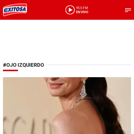
95.5 FM
EN VIVO
#OJO IZQUIERDO
Información nunca antes revelada