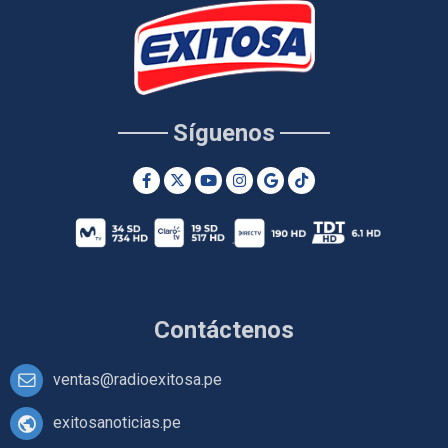
Síguenos
Contáctenos
ventas@radioexitosa.pe
exitosanoticias.pe