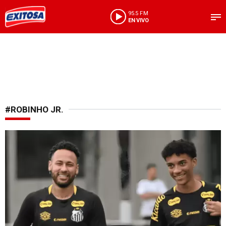
95.5 FM
EN VIVO
#ROBINHO JR.
Se disculparon