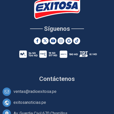
Síguenos
Contáctenos
ventas@radioexitosa.pe
exitosanoticias.pe
Av. Guardia Civil 670 Chorrillos