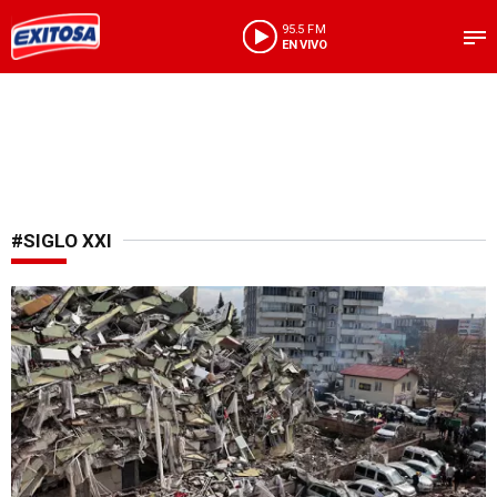
95.5 FM
EN VIVO
#SIGLO XXI
Terremotos mortales