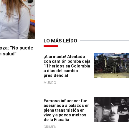
LO MÁS LEÍDO
roza: “No puede
n salud”
¡Alarmante! Atentado
con camión bomba deja
11 heridos en Colombia
a días del cambio
presidencial
MUNDO
Famoso influencer fue
asesinado a balazos en
plena transmisión en
vivo y a pocos metros
de la Fiscalía
CRIMEN