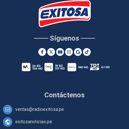
Síguenos
Contáctenos
ventas@radioexitosa.pe
exitosanoticias.pe