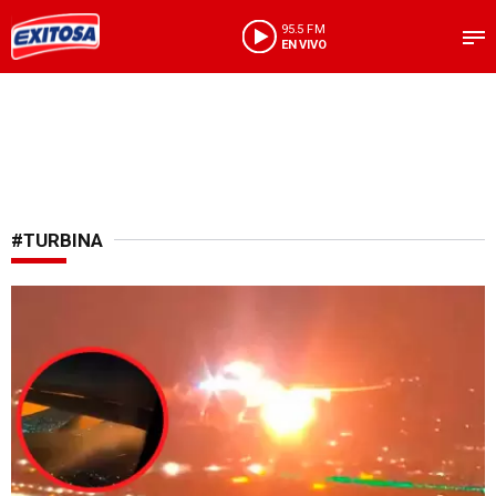
95.5 FM
EN VIVO
#TURBINA
Incendio en un motor