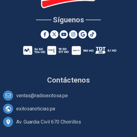
Síguenos
Contáctenos
ventas@radioexitosa.pe
exitosanoticias.pe
Av. Guardia Civil 670 Chorrillos