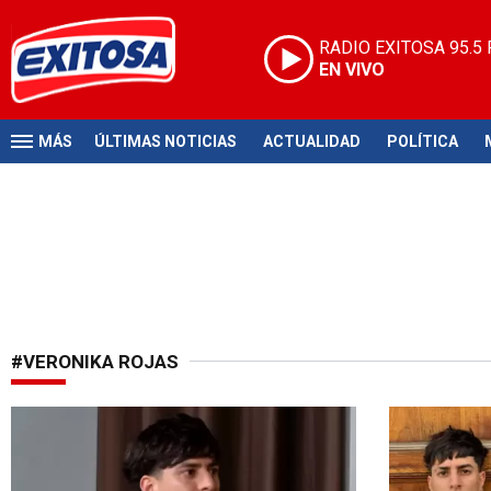
RADIO EXITOSA
95.5
EN VIVO
MÁS
ÚLTIMAS NOTICIAS
ACTUALIDAD
POLÍTICA
#VERONIKA ROJAS
A través de Kick
¡Terrible!