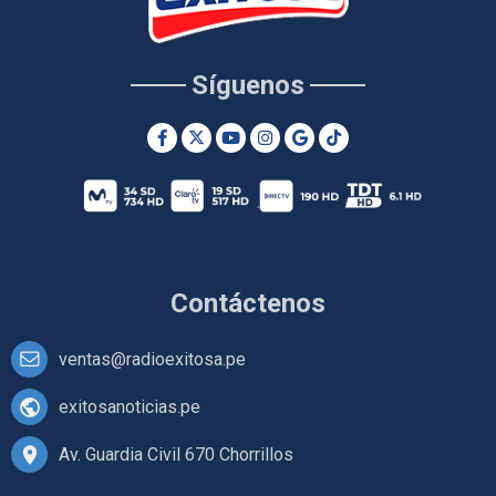
Síguenos
Contáctenos
ventas@radioexitosa.pe
exitosanoticias.pe
Av. Guardia Civil 670 Chorrillos