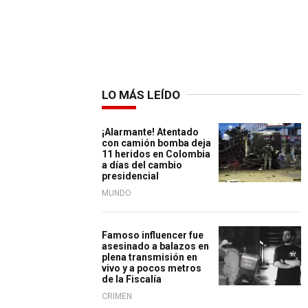
LO MÁS LEÍDO
¡Alarmante! Atentado
con camión bomba deja
11 heridos en Colombia
a días del cambio
presidencial
MUNDO
Famoso influencer fue
asesinado a balazos en
plena transmisión en
vivo y a pocos metros
de la Fiscalía
CRIMEN