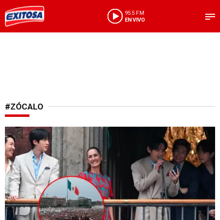
95.5 FM
EN VIVO
#ZÓCALO
Fans lograron verlos