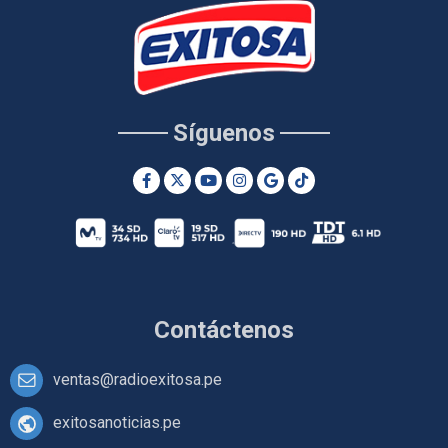
Síguenos
Contáctenos
ventas@radioexitosa.pe
exitosanoticias.pe