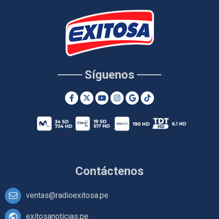
Síguenos
Contáctenos
ventas@radioexitosa.pe
exitosanoticias.pe