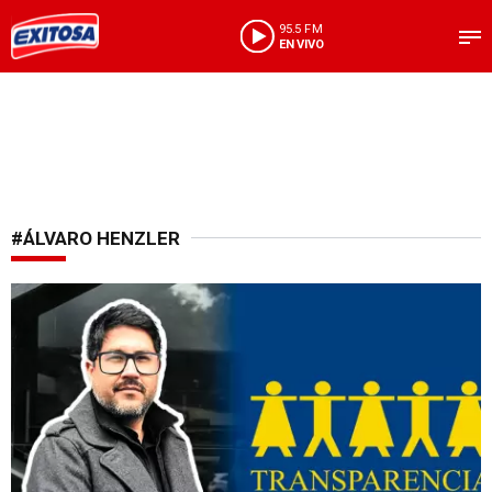
95.5 FM
EN VIVO
#ÁLVARO HENZLER
Renuncia irrevocable