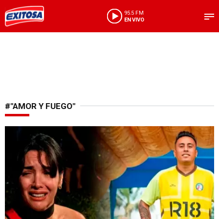
95.5 FM
EN VIVO
#"AMOR Y FUEGO"
Conflicto legal