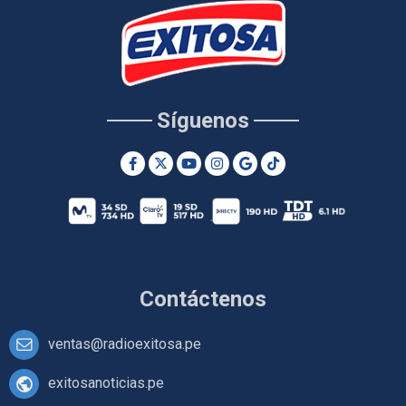
Síguenos
Contáctenos
ventas@radioexitosa.pe
exitosanoticias.pe