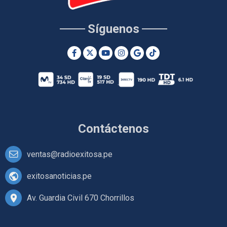
Síguenos
Contáctenos
ventas@radioexitosa.pe
exitosanoticias.pe
Av. Guardia Civil 670 Chorrillos