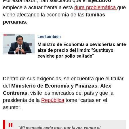
Por esta razón, han solicitado que el
Ejecutivo
empiece a actuar frente a esta
dura problemática
que
viene afectando la economía de las
familias
peruanas
.
Lee también
Ministro de Economía a cevicherías ante
alza de precio del limón: "Sustituyo
ceviche por pollo saltado"
Dentro de sus exigencias, se encuentra que el titular
del
Ministerio de Economía y Finanzas
,
Alex
Contreras
, visite los mercados del país y que la
presidenta de la
República
tome "cartas en el
asunto".
"Mi mensaje sería que, por favor, venga el