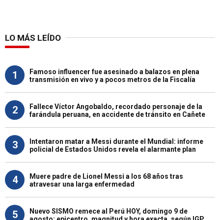
LO MÁS LEÍDO
Famoso influencer fue asesinado a balazos en plena
1
transmisión en vivo y a pocos metros de la Fiscalía
Fallece Víctor Angobaldo, recordado personaje de la
2
farándula peruana, en accidente de tránsito en Cañete
Intentaron matar a Messi durante el Mundial: informe
3
policial de Estados Unidos revela el alarmante plan
Muere padre de Lionel Messi a los 68 años tras
4
atravesar una larga enfermedad
Nuevo SISMO remece al Perú HOY, domingo 9 de
5
agosto: epicentro, magnitud y hora exacta, según IGP