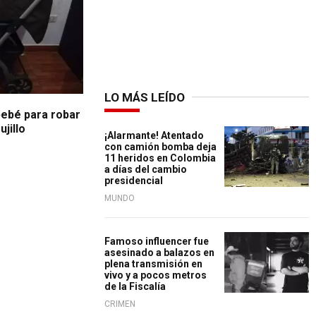
LO MÁS LEÍDO
bebé para robar
jillo
¡Alarmante! Atentado
con camión bomba deja
11 heridos en Colombia
a días del cambio
presidencial
MUNDO
Famoso influencer fue
asesinado a balazos en
plena transmisión en
vivo y a pocos metros
de la Fiscalía
CRIMEN