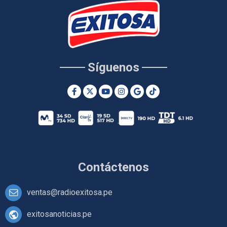
Síguenos
Contáctenos
ventas@radioexitosa.pe
exitosanoticias.pe