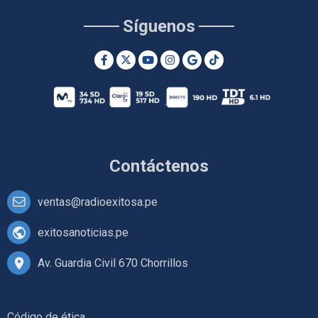
Síguenos
Contáctenos
ventas@radioexitosa.pe
exitosanoticias.pe
Av. Guardia Civil 670 Chorrillos
Código de ética