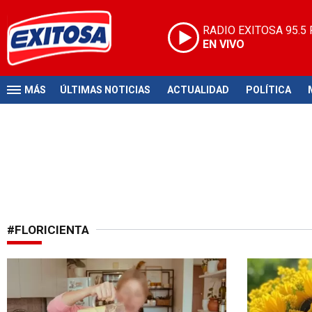
RADIO EXITOSA
95.5
EN VIVO
MÁS
ÚLTIMAS NOTICIAS
ACTUALIDAD
POLÍTICA
#FLORICIENTA
Pasión culinaria
Gracias al T