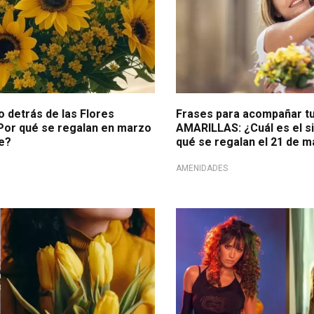
do detrás de las Flores
Frases para acompañar t
¿Por qué se regalan en marzo
AMARILLAS: ¿Cuál es el si
e?
qué se regalan el 21 de 
AMENIDADES
la
Casi muere