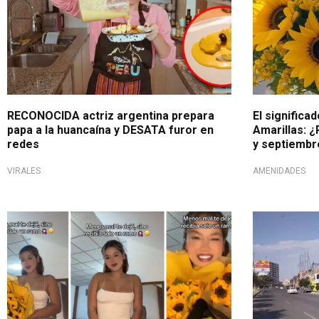
RECONOCIDA actriz argentina prepara
El significa
papa a la huancaína y DESATA furor en
Amarillas: 
redes
y septiembr
VIRALES
AMENIDADES
Celebración social
Fiebre amaril