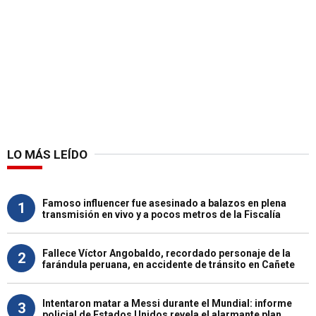
LO MÁS LEÍDO
Famoso influencer fue asesinado a balazos en plena
1
transmisión en vivo y a pocos metros de la Fiscalía
Fallece Víctor Angobaldo, recordado personaje de la
2
farándula peruana, en accidente de tránsito en Cañete
Intentaron matar a Messi durante el Mundial: informe
3
policial de Estados Unidos revela el alarmante plan