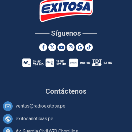
Síguenos
Contáctenos
ventas@radioexitosa.pe
exitosanoticias.pe
Av. Guardia Civil 670 Chorrillos