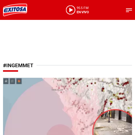
95.5 FM
EN VIVO
#INGEMMET
¡Zonas podrían reactivarse!