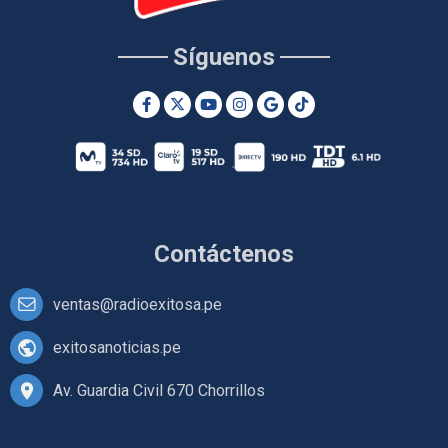
Síguenos
Contáctenos
ventas@radioexitosa.pe
exitosanoticias.pe
Av. Guardia Civil 670 Chorrillos