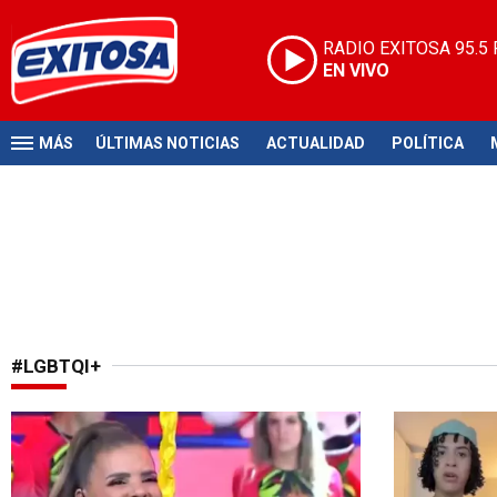
RADIO EXITOSA
95.5
EN VIVO
MÁS
ÚLTIMAS NOTICIAS
ACTUALIDAD
POLÍTICA
#LGBTQI+
En el ojo de la tormenta
¡En shock!