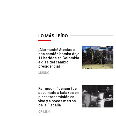
LO MÁS LEÍDO
¡Alarmante! Atentado
con camión bomba deja
11 heridos en Colombia
a días del cambio
presidencial
MUNDO
Famoso influencer fue
asesinado a balazos en
plena transmisión en
vivo y a pocos metros
de la Fiscalía
CRIMEN