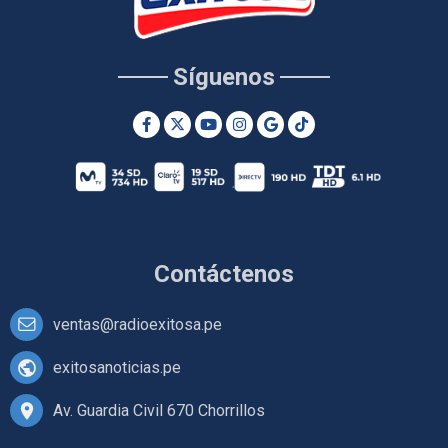
Síguenos
Contáctenos
ventas@radioexitosa.pe
exitosanoticias.pe
Av. Guardia Civil 670 Chorrillos