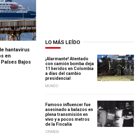
LO MÁS LEÍDO
e hantavirus
os en
¡Alarmante! Atentado
 Países Bajos
con camión bomba deja
11 heridos en Colombia
a días del cambio
presidencial
MUNDO
Famoso influencer fue
asesinado a balazos en
plena transmisión en
vivo y a pocos metros
de la Fiscalía
CRIMEN