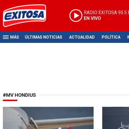
RADIO EXITOSA
95.5
EN VIVO
MÁS
ÚLTIMAS NOTICIAS
ACTUALIDAD
POLÍTICA
#MV HONDIUS
Pacientes son asintomáticos
Inquietud en