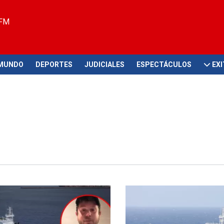
 FM
MUNDO
DEPORTES
JUDICIALES
ESPECTÁCULOS
EX
tre los viajeros
Brote en crucero