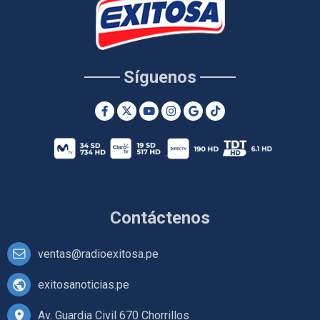
Síguenos
Contáctenos
ventas@radioexitosa.pe
exitosanoticias.pe
Av. Guardia Civil 670 Chorrillos