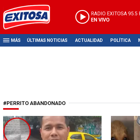
RADIO EXITOSA
95.5
EN VIVO
MÁS
ÚLTIMAS NOTICIAS
ACTUALIDAD
POLÍTICA
#PERRITO ABANDONADO
Gran héroe
Caso viral e