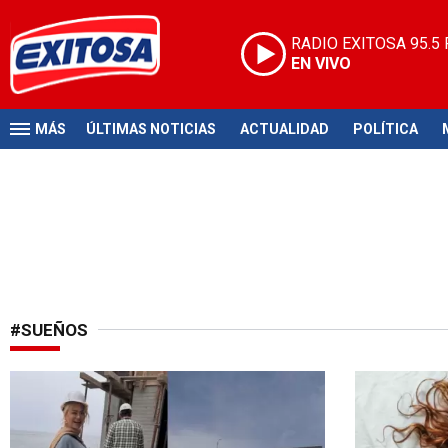
RADIO EXITOSA
95.5
EN VIVO
MÁS
ÚLTIMAS NOTICIAS
ACTUALIDAD
POLÍTICA
#SUEÑOS
¡Emocionada!
¿Problemas 