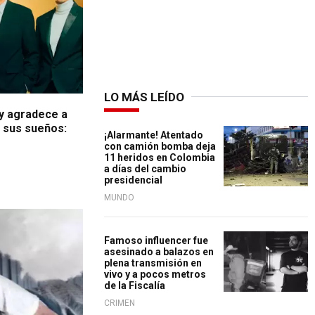
LO MÁS LEÍDO
y agradece a
n sus sueños:
¡Alarmante! Atentado
con camión bomba deja
11 heridos en Colombia
a días del cambio
presidencial
MUNDO
Famoso influencer fue
asesinado a balazos en
plena transmisión en
vivo y a pocos metros
de la Fiscalía
CRIMEN