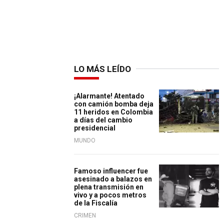
LO MÁS LEÍDO
¡Alarmante! Atentado
con camión bomba deja
11 heridos en Colombia
a días del cambio
presidencial
MUNDO
Famoso influencer fue
asesinado a balazos en
plena transmisión en
vivo y a pocos metros
de la Fiscalía
CRIMEN