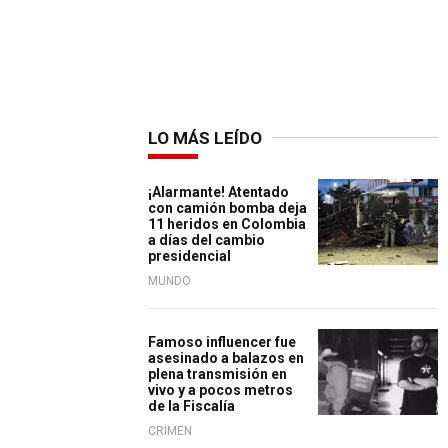
LO MÁS LEÍDO
¡Alarmante! Atentado
con camión bomba deja
11 heridos en Colombia
a días del cambio
presidencial
MUNDO
Famoso influencer fue
asesinado a balazos en
plena transmisión en
vivo y a pocos metros
de la Fiscalía
CRIMEN