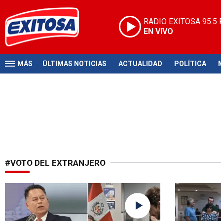
RADIO EXITOSA
95.5
EN VIVO
MÁS
ÚLTIMAS NOTICIAS
ACTUALIDAD
POLÍTICA
#VOTO DEL EXTRANJERO
No hubo percances
Comicios