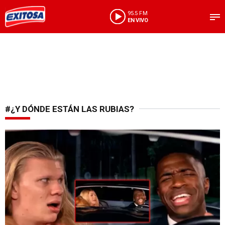
95.5 FM
EN VIVO
#¿Y DÓNDE ESTÁN LAS RUBIAS?
Un meme que cruzó cine y fútbol