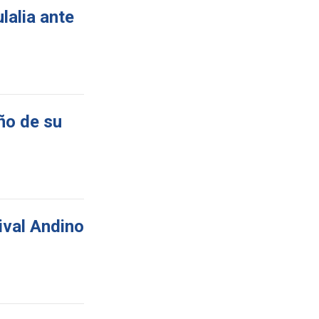
lalia ante
ño de su
ival Andino