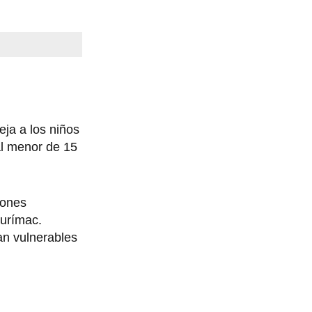
eja a los niños
 al menor de 15
iones
purímac.
an vulnerables