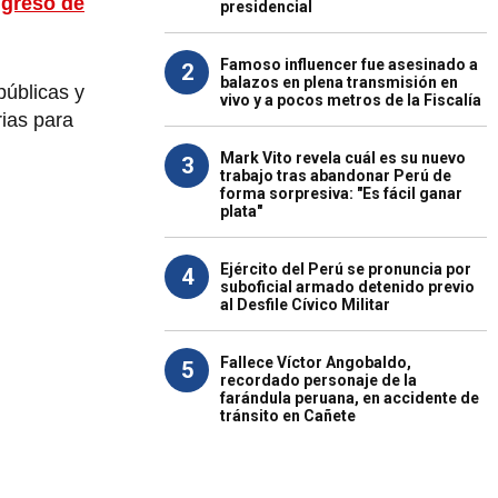
ngreso de
presidencial
Famoso influencer fue asesinado a
2
balazos en plena transmisión en
públicas y
vivo y a pocos metros de la Fiscalía
rias para
Mark Vito revela cuál es su nuevo
3
trabajo tras abandonar Perú de
forma sorpresiva: "Es fácil ganar
plata"
Ejército del Perú se pronuncia por
4
suboficial armado detenido previo
al Desfile Cívico Militar
Fallece Víctor Angobaldo,
5
recordado personaje de la
farándula peruana, en accidente de
tránsito en Cañete