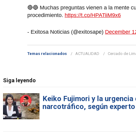
🔴🔵 Muchas preguntas vienen a la mente cua
procedimiento.
https://t.co/HPATiiM9x6
- Exitosa Noticias (@exitosape)
December 1
Temas relacionados
ACTUALIDAD
Cercado de Lim
Siga leyendo
Keiko Fujimori y la urgencia 
narcotráfico, según experto