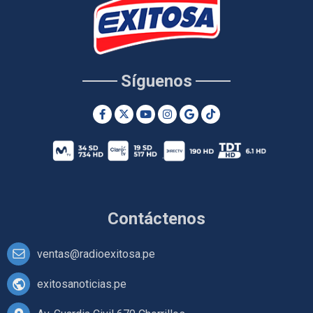
Síguenos
Contáctenos
ventas@radioexitosa.pe
exitosanoticias.pe