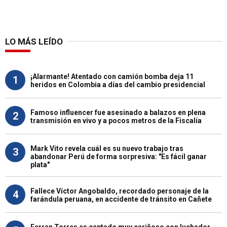
LO MÁS LEÍDO
¡Alarmante! Atentado con camión bomba deja 11
1
heridos en Colombia a días del cambio presidencial
Famoso influencer fue asesinado a balazos en plena
2
transmisión en vivo y a pocos metros de la Fiscalía
Mark Vito revela cuál es su nuevo trabajo tras
3
abandonar Perú de forma sorpresiva: "Es fácil ganar
plata"
Fallece Víctor Angobaldo, recordado personaje de la
4
farándula peruana, en accidente de tránsito en Cañete
Ferran Torres es captado muy cariñoso con luchador